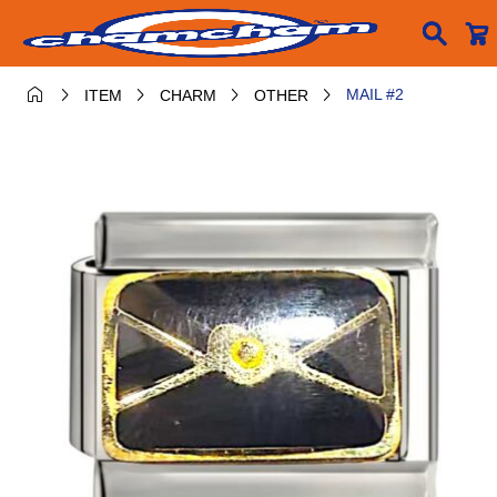






MAIL #2
ITEM
CHARM
OTHER