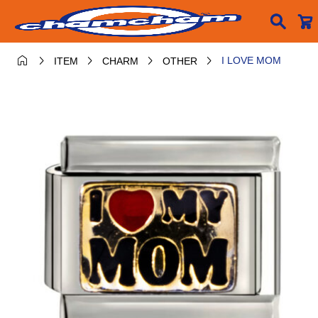






I LOVE MOM
ITEM
CHARM
OTHER