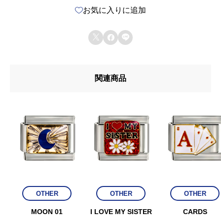
お気に入りに追加
M
O



M
個
関連商品
OTHER
OTHER
OTHER
MOON 01
I LOVE MY SISTER
CARDS