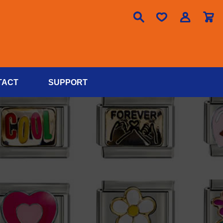

TACT
SUPPORT