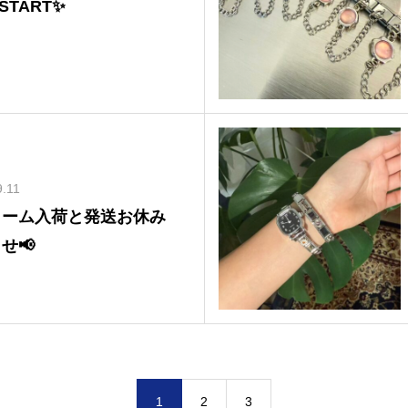
 START✨
9.11
ャーム入荷と発送お休み
せ📢
1
2
3