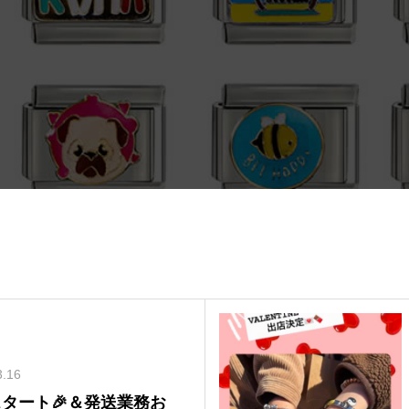
3.16
タート🎉＆発送業務お