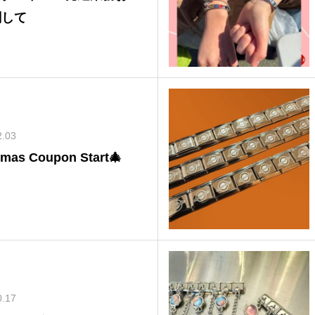
関して
2.03
tmas Coupon Start🎄
0.17