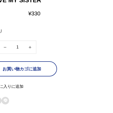
OVE MY SISTER
¥
330
り
I
L
O
お買い物カゴに追加
V
E
M
に入りに追加
Y

S
I