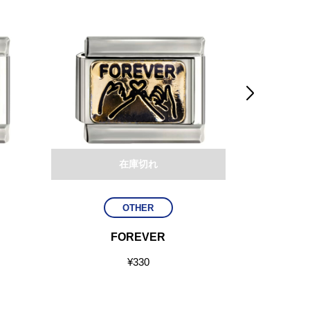

在庫切れ
OTHER
FOREVER
DR
¥
330