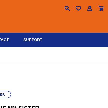

TACT
SUPPORT
HER