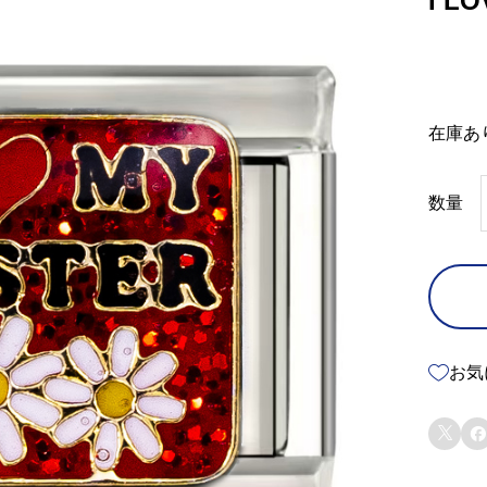
I L
在庫あ
数量
お気

