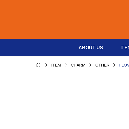
ABOUT US
ITE





I LO
ITEM
CHARM
OTHER