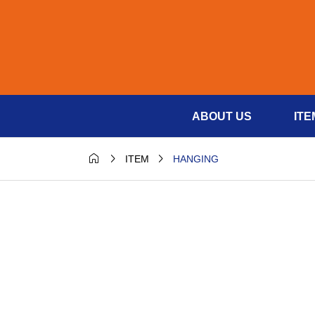
ABOUT US
ITE



HANGING
ITEM