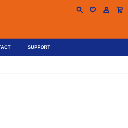

TACT
SUPPORT