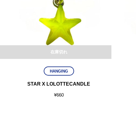
在庫切れ
HANGING
STAR X LOLOTTECANDLE
¥
660