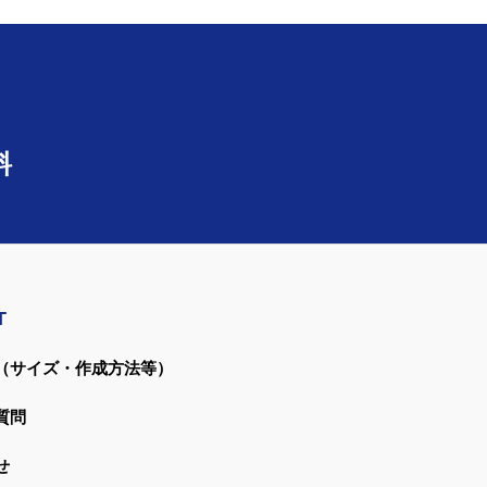
料
T
（サイズ・作成方法等）
質問
せ