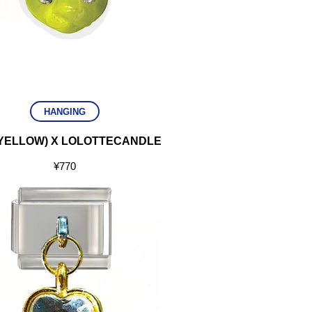
HANGING
(YELLOW) X LOLOTTECANDLE
¥
770