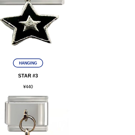
HANGING
STAR #3
¥
440