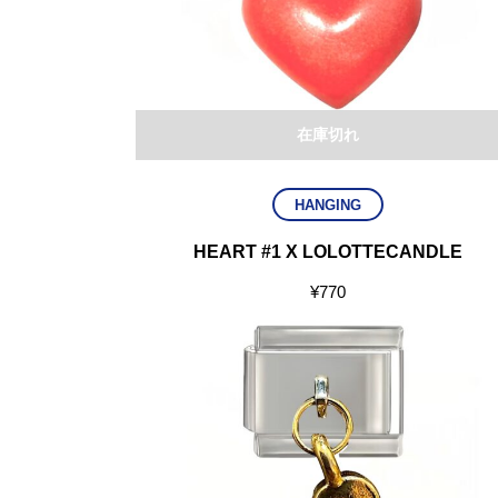
在庫切れ
HANGING
HEART #1 X LOLOTTECANDLE
¥
770