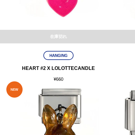
在庫切れ
HANGING
HEART #2 X LOLOTTECANDLE
¥
660
NEW