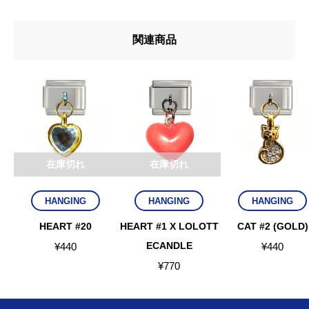
関連商品
在庫切れ
在庫切れ
HANGING
HANGING
HANGING
HEART #20
HEART #1 X LOLOTT
CAT #2 (GOLD)
ECANDLE
¥
440
¥
440
¥
770