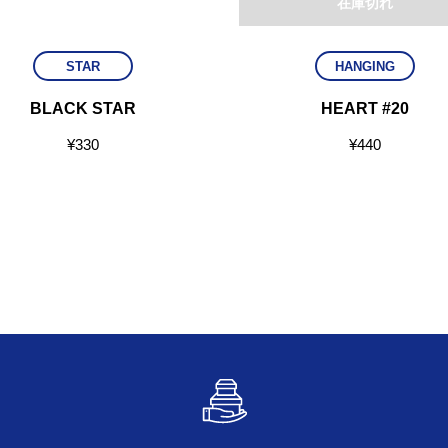
在庫切れ
STAR
HANGING
BLACK STAR
HEART #20
¥
330
¥
440