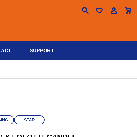

TACT
SUPPORT
GING
STAR