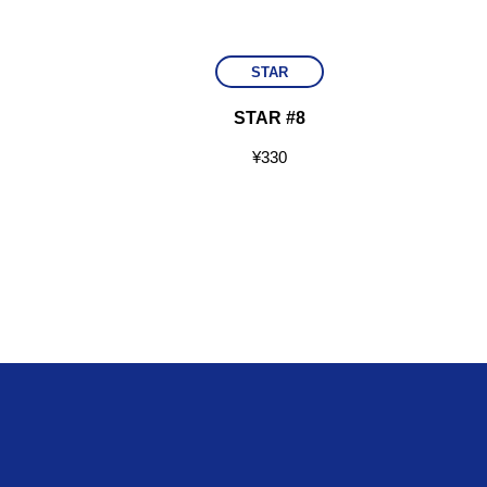
STAR
LD)
STAR #8
¥
330