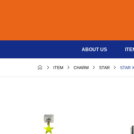
ABOUT US
ITE





STAR 
ITEM
CHARM
STAR