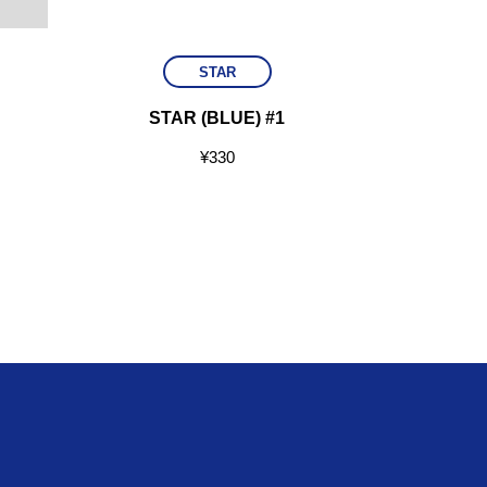
STAR
STAR (BLUE) #1
CA
¥
330