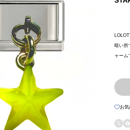
STA
LOLO
暗い所
ャーム
お気

