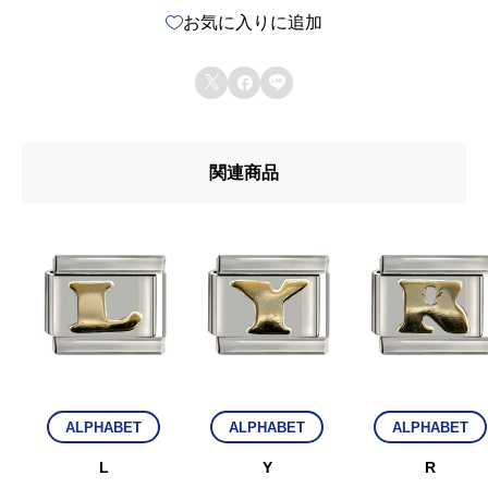
お気に入りに追加



関連商品
ALPHABET
ALPHABET
ALPHABET
L
Y
R