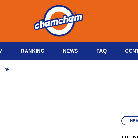
M
RANKING
NEWS
FAQ
CON
T 05
HE