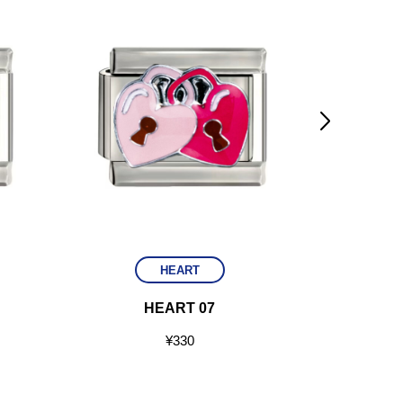

HEART
HEART 07
HEAR
¥
330