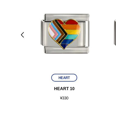

HEART
HEART 10
¥
330