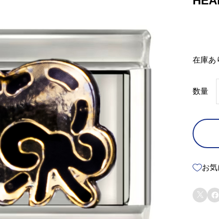
HEA
在庫あ
数量
お気

