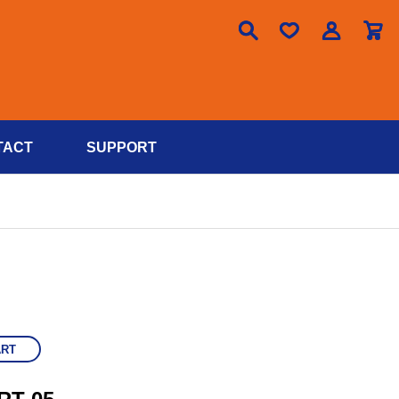

TACT
SUPPORT
ART