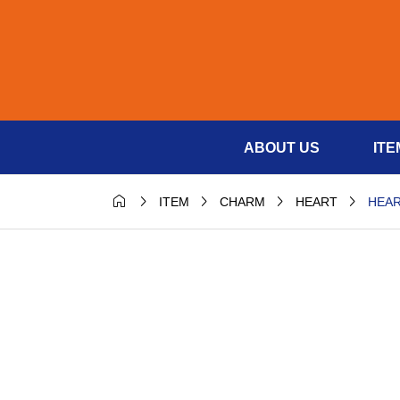
ABOUT US
ITE





HEAR
ITEM
CHARM
HEART