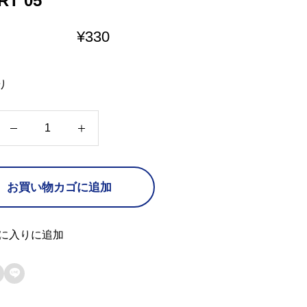
RT 05
¥
330
り
H
E
A
お買い物カゴに追加
R
T
0
に入りに追加
5

個