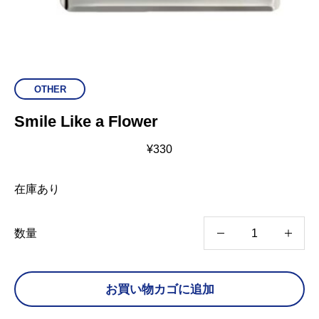
OTHER
Smile Like a Flower
¥
330
在庫あり
S
数量
m
i
お買い物カゴに追加
l
e