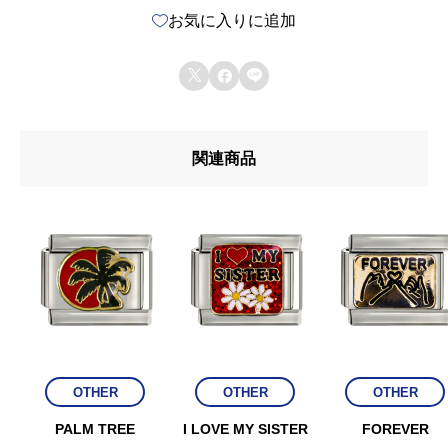
お気に入りに追加
L
i



k
e
関連商品
a
F
l
o
w
e
r
個
OTHER
OTHER
OTHER
PALM TREE
I LOVE MY SISTER
FOREVER