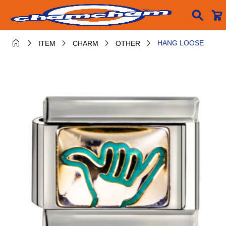






HANG LOOSE
ITEM
CHARM
OTHER