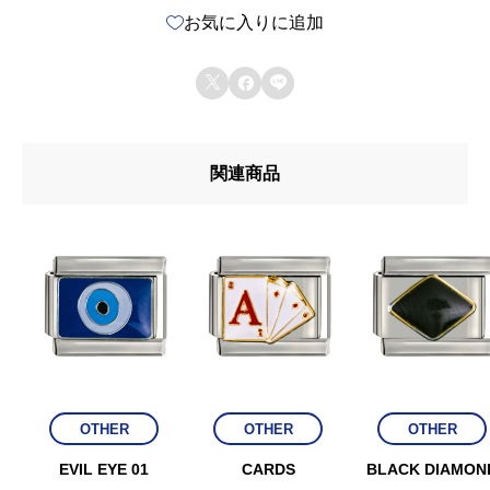
お気に入りに追加
O
O



S
E
関連商品
個
OTHER
OTHER
OTHER
EVIL EYE 01
CARDS
BLACK DIAMON