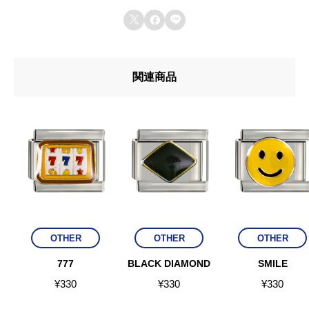



関連商品
OTHER
OTHER
OTHER
777
BLACK DIAMOND
SMILE
¥
330
¥
330
¥
330