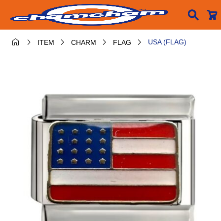






USA (FLAG)
ITEM
CHARM
FLAG