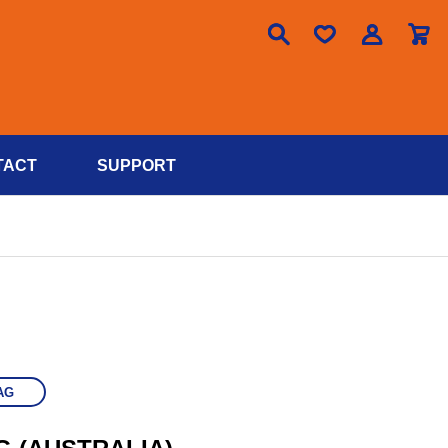

TACT
SUPPORT
AG