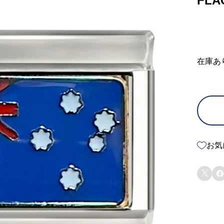
FLA
在庫あ
お気

