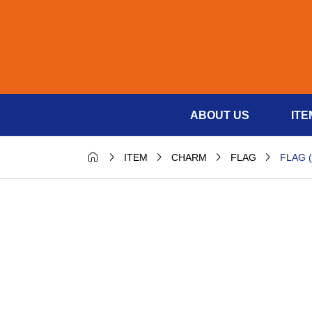
ABOUT US
ITE





FLAG 
ITEM
CHARM
FLAG