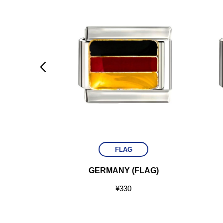

FLAG
AND)
GERMANY (FLAG)
¥
330