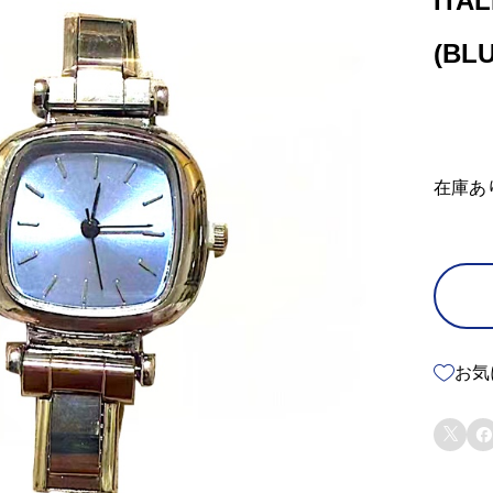
ITA
(BLU
在庫あ
お気

