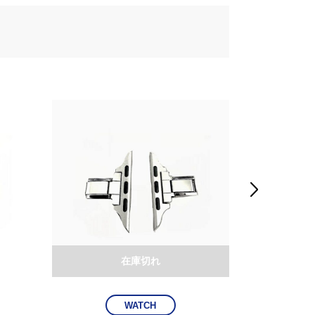

在庫切れ
WATCH