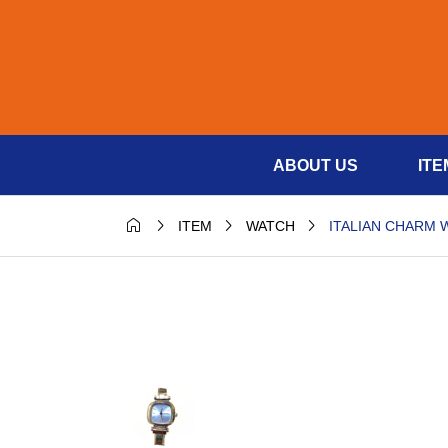
ABOUT US
ITE




ITALIAN CHARM W
ITEM
WATCH