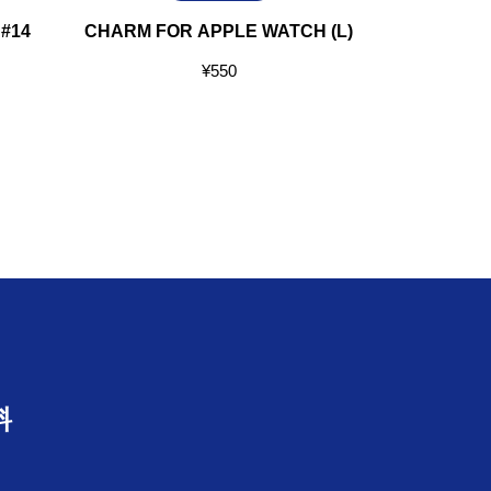
#14
CHARM FOR APPLE WATCH (L)
ITALIAN C
¥
550
料