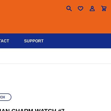

TACT
SUPPORT
TCH