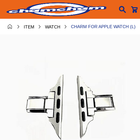





CHARM FOR APPLE WATCH (L)
ITEM
WATCH