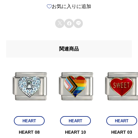
お気に入りに追加
(
L



O
V
関連商品
E
)
個
HEART
HEART
HEART
HEART 08
HEART 10
HEART 03