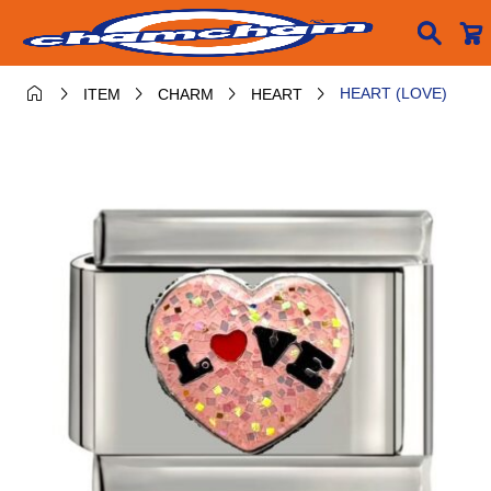






HEART (LOVE)
ITEM
CHARM
HEART