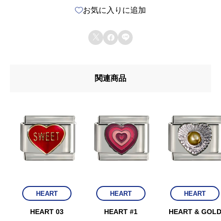
お気に入りに追加
(
A



L
L
関連商品
M
I
N
E
)
個
HEART
HEART
HEART
HEART 03
HEART #1
HEART & GOL