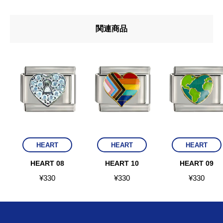
関連商品
HEART
HEART
HEART
HEART 08
HEART 10
HEART 09
¥
330
¥
330
¥
330