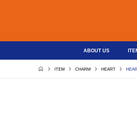
ABOUT US
ITE





HEAR
ITEM
CHARM
HEART