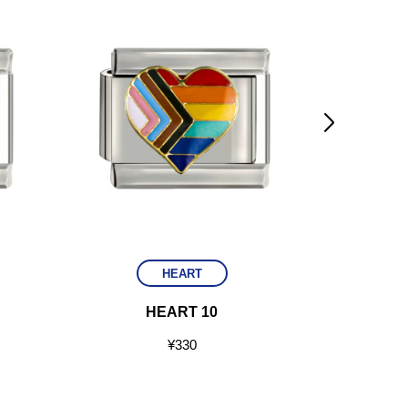

HEART
HEART 10
¥
330