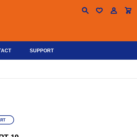

TACT
SUPPORT
ART