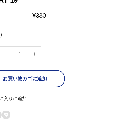
RT 19
¥
330
り
H
E
A
お買い物カゴに追加
R
T
1
に入りに追加
9

個