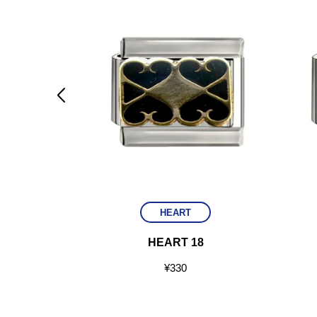

HEART
2
HEART 18
¥
330