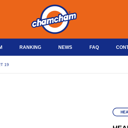
M
RANKING
NEWS
FAQ
CON
T 19
HE