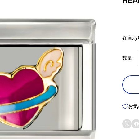
HEA
在庫あ
数量
お気

