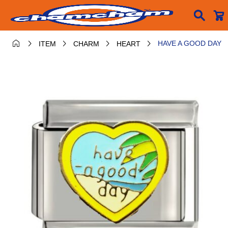






HAVE A GOOD DAY
ITEM
CHARM
HEART