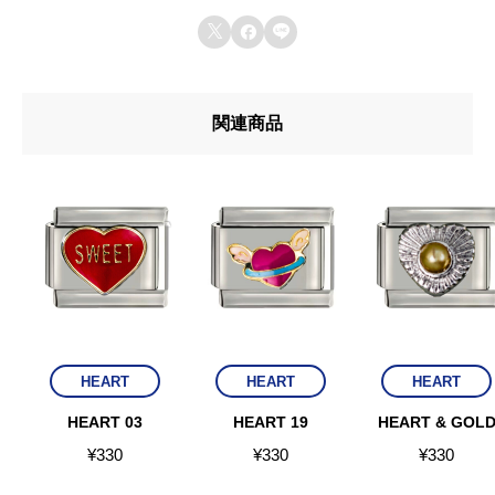



関連商品
HEART
HEART
HEART
HEART 03
HEART 19
HEART & GOL
¥
330
¥
330
¥
330