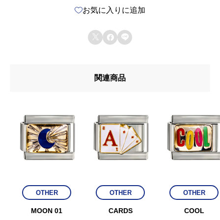
お気に入りに追加
R
G



E
R
関連商品
＃
2
個
OTHER
OTHER
OTHER
MOON 01
CARDS
COOL