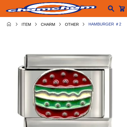






HAMBURGER ＃2
ITEM
CHARM
OTHER