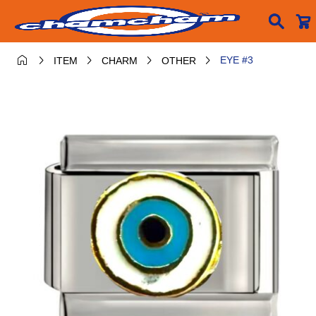






EYE #3
ITEM
CHARM
OTHER