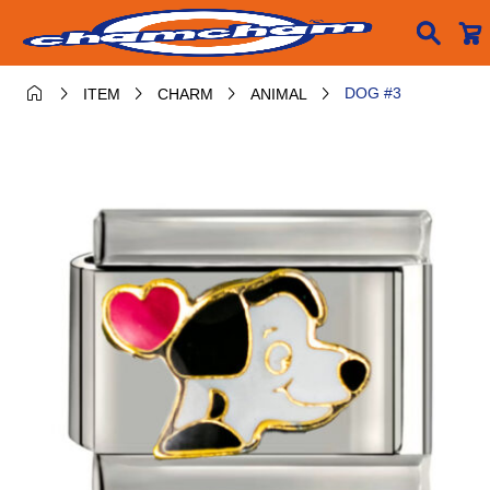






DOG #3
ITEM
CHARM
ANIMAL