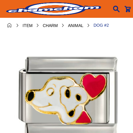






DOG #2
ITEM
CHARM
ANIMAL