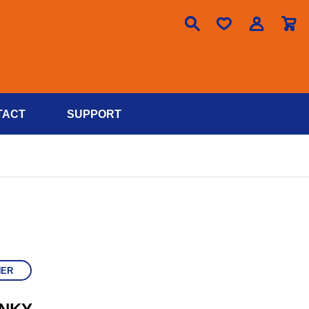

TACT
SUPPORT
HER