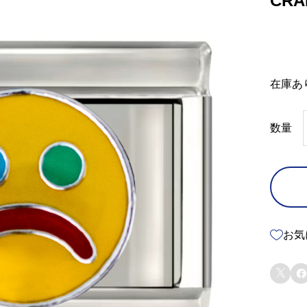
CRA
在庫あ
数量
お気

