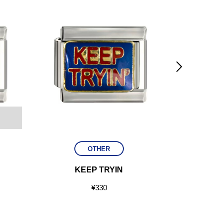

OTHER
KEEP TRYIN
FRIE
¥
330