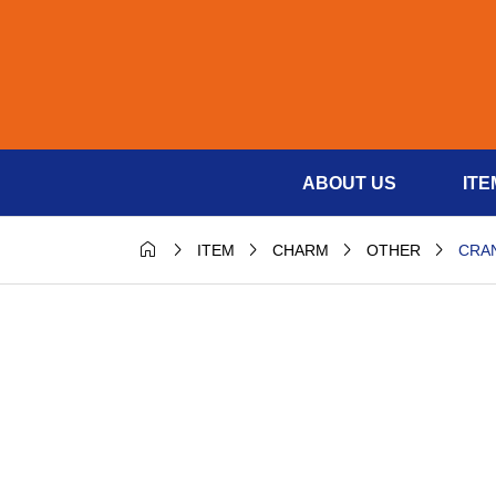
ABOUT US
ITE





CRA
ITEM
CHARM
OTHER