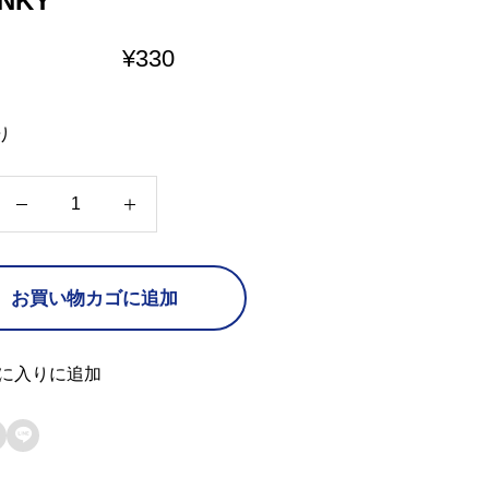
NKY
¥
330
り
C
R
A
お買い物カゴに追加
N
K
Y
に入りに追加
個
