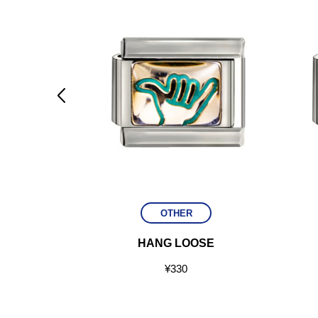

OTHER
N
HANG LOOSE
¥
330