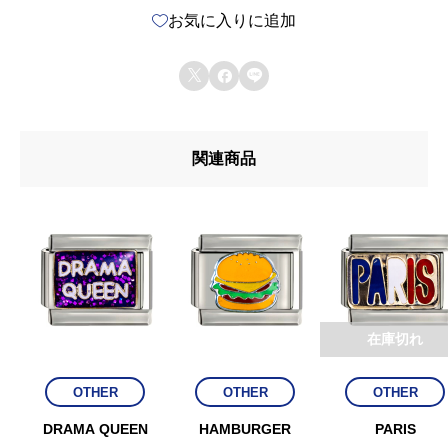
お気に入りに追加
R
F



L
Y
関連商品
(
B
L
U
E
)
在庫切れ
個
OTHER
OTHER
OTHER
DRAMA QUEEN
HAMBURGER
PARIS