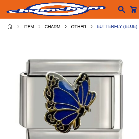






BUTTERFLY (BLUE)
ITEM
CHARM
OTHER