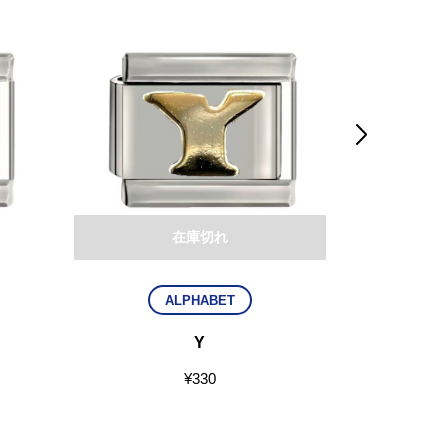

在庫切れ
ALPHABET
Y
¥
330