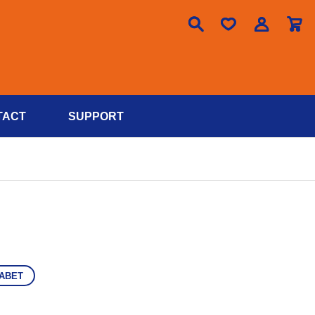

TACT
SUPPORT
ABET