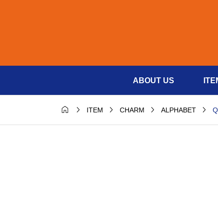
ABOUT US
ITE





Q
ITEM
CHARM
ALPHABET