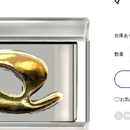
Q
在庫あ
数量
お気

