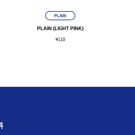
PLAIN
PLAIN (LIGHT PINK)
PLAIN
¥
110
料