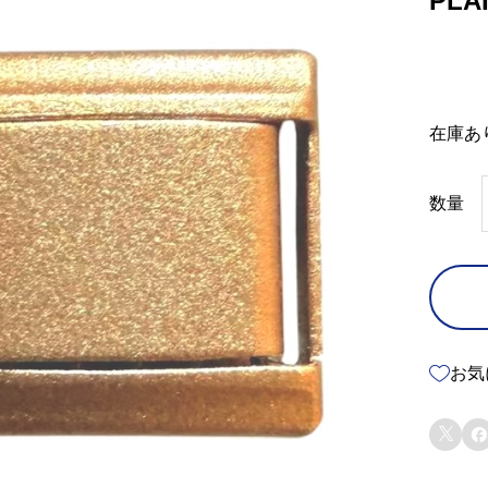
PLA
在庫あ
数量
お気

