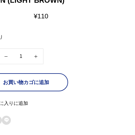
IN (LIGHT BROWN)
¥
110
り
P
L
A
お買い物カゴに追加
I
N
(
に入りに追加
L

I
G