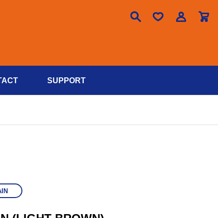

TACT
SUPPORT
IN