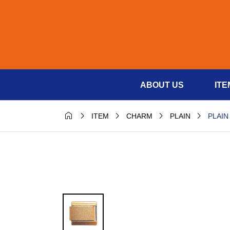
ABOUT US
ITE





PLAIN
ITEM
CHARM
PLAIN