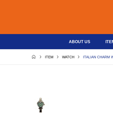
ABOUT US
ITE




ITALIAN CHARM 
ITEM
WATCH