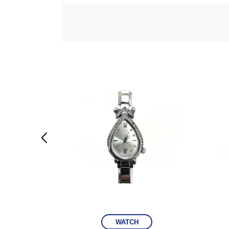

WATCH