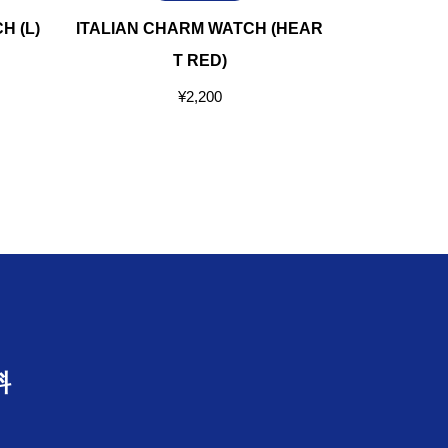
H (L)
ITALIAN CHARM WATCH (HEAR
ITALIAN C
T RED)
¥
2,200
料