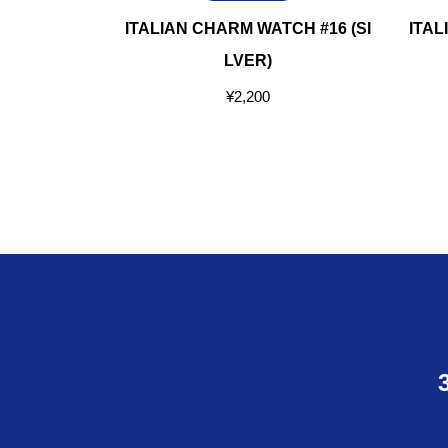
WATCH #2
ITALIAN CHARM WATCH #16 (SI
ITAL
LVER)
¥
2,200