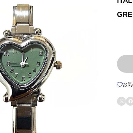
ITA
GRE
お気

