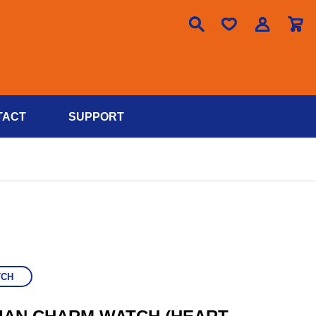

TACT
SUPPORT
TCH