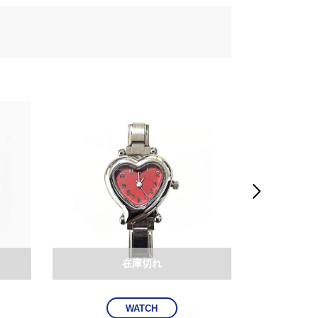

在庫切れ
WATCH