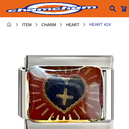






HEART #24
ITEM
CHARM
HEART