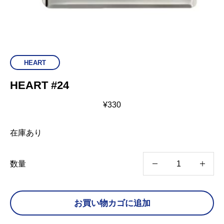
HEART
HEART #24
¥
330
在庫あり
H
数量
E
A
お買い物カゴに追加
R
T